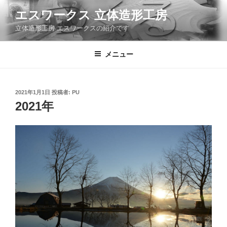
コ
エスワークス 立体造形工房
ン
立体造形工房 エスワークスの紹介です
テ
ン
ツ
メニュー
へ
ス
キ
投
2021年1月1日
投稿者:
PU
稿
ッ
2021年
日:
プ