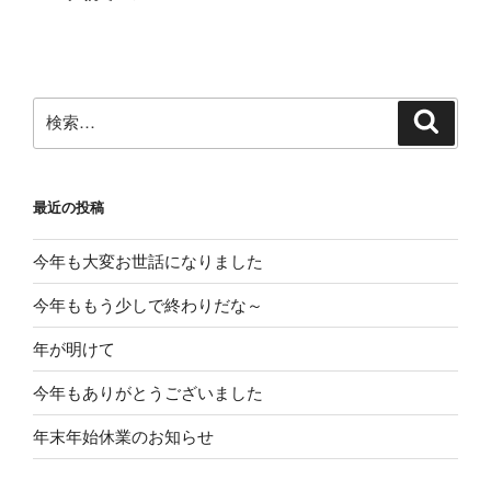
ビ
投
稿
ゲ
ー
シ
検
検
索
ョ
索:
ン
最近の投稿
今年も大変お世話になりました
今年ももう少しで終わりだな～
年が明けて
今年もありがとうございました
年末年始休業のお知らせ