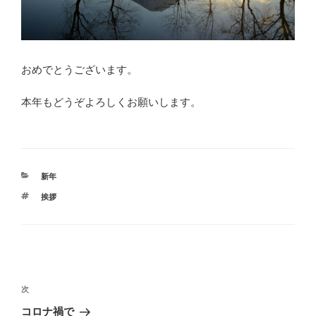
おめでとうございます。
本年もどうぞよろしくお願いします。
カ
新年
テ
タ
挨拶
ゴ
グ
リ
ー
投
稿
次
次
ナ
の
コロナ禍で