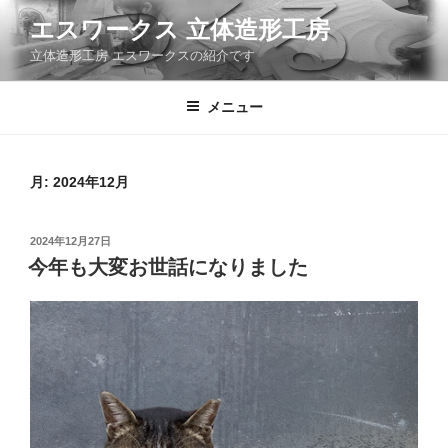
コ
エスワークス 立体造形工房
ン
立体造形工房 エスワークスの紹介です
テ
ン
ツ
メニュー
へ
ス
キ
月:
2024年12月
ッ
プ
投
2024年12月27日
稿
今年も大変お世話になりました
日: