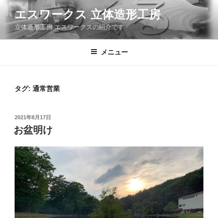
コ
エスワークス 立体造形工房
ン
立体造形工房 エスワークスの紹介です
テ
ン
ツ
メニュー
へ
ス
キ
タグ:
通常営業
ッ
プ
投
2021年8月17日
稿
お盆明け
日: